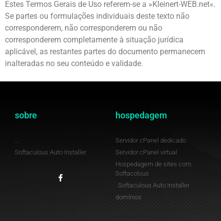
Estes Termos Gerais de Uso referem-se a »Kleinert-WEB.net«.
Se partes ou formulações individuais deste texto não
corresponderem, não corresponderem ou não
corresponderem completamente à situação jurídica
aplicável, as restantes partes do documento permanecem
inalteradas no seu conteúdo e validade.
sobre
hospedagem
...
Servidor cPanel dedicado
Softaculous Auto Installer
Servidor cPanel virtual
Hospedagem de sites com
Softacolous
Softaculous Auto Installer
domínios