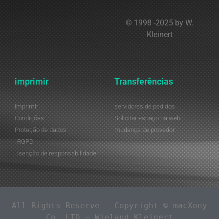
© 1998 -2025 by W.
Kleinert
imprimir
Transferências
imprimir
servidores de pedidos
Condições
Solicitar espaço na web
Proteção de dados
mudança de provedor
RGPD
Isenção de responsabilidade
 All Rights Reserve – Copyright © macXony 
Co. LTD – Wieland Kleinert