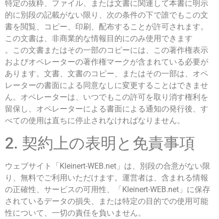
特定の抜粋、ファイル、または文書に関連して本書に明示
的に別段の記載がない限り、次の条件の下で誰でもこの文
書を閲覧、コピー、印刷、配布することが許可されます。
この文書は、非商業的な情報目的にのみ使用できます
。この文書またはその一部のコピーには、この著作権表示
およびオペレーターの著作権マークが含まれている必要が
あります。文書、文書のコピー、またはその一部は、オペ
レーターの書面による同意なしに変更することはできませ
ん。オペレーターは、いつでもこの許可を取り消す権利を
留保し、オペレーターによる書面による通知の発行後、す
べての使用は直ちに停止されなければなりません。
2. 契約上の表明と免責事項
ウェブサイト「Kleinert-WEB.net」は、別段の合意がない限
り、無料でご利用いただけます。運営者は、含まれる情報
の正確性、サービスの可用性、「Kleinert-WEB.net」に保存
されているデータの損失、または特定の目的での使用可能
性について、一切の責任を負いません。