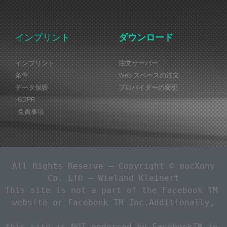
インプリント
ダウンロード
インプリント
注文サーバー
条件
Web スペースの注文
データ保護
プロバイダーの変更
GDPR
免責事項
 All Rights Reserve – Copyright © macXony 
Co. LTD – Wieland Kleinert
This site is not a part of the Facebook TM 
website or Facebook TM Inc.Additionally,
this site is NOT endorsed by FacebookTM in 