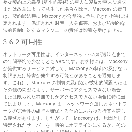
要な契約上の義務 (基本的義務) の重大な違反が重大な過失
または故意によって発生した場合を除き、Macxony の責任
は、契約締結時に Macxony が合理的に予見できた損害に限
定されます。保証された財産、人身傷害、および強制的な
法的規制に対するマクソニーの責任は影響を受けません。
3.6.2 可用性
ネットワーク可用性は、インターネットへの転送時点まで
の年間平均で少なくとも 99% です。お客様には、Macxony
が提供するサービスに対して、Macxony の制御の及ばない
制限または障害が発生する可能性があることを通知しま
す。これは、Macxony の制御の及ばない技術的問題または
その他の問題により、サーバーにアクセスできない場合、
または限られた範囲でしかアクセスできない場合に特に当
てはまります。Macxony は、ネットワーク運用とネットワ
ークの完全性の維持を確保するためにあらゆる措置を講じ
る義務があります。したがって、Macxony は、原因として
特定されたサーバーを一時的にオフラインにするか、その