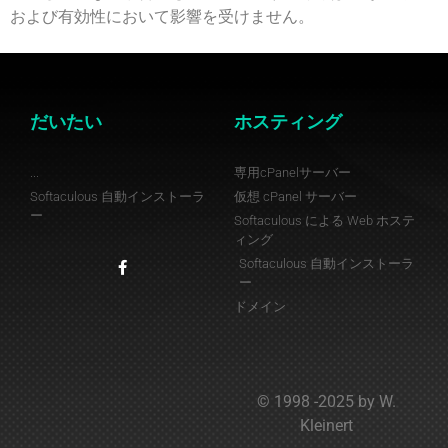
および有効性において影響を受けません。
だいたい
ホスティング
...
専用cPanelサーバー
Softaculous 自動インストーラ
仮想 cPanel サーバー
ー
Softaculous による Web ホステ
ィング
Softaculous 自動インストーラ
ー
ドメイン
© 1998 -2025 by W.
Kleinert