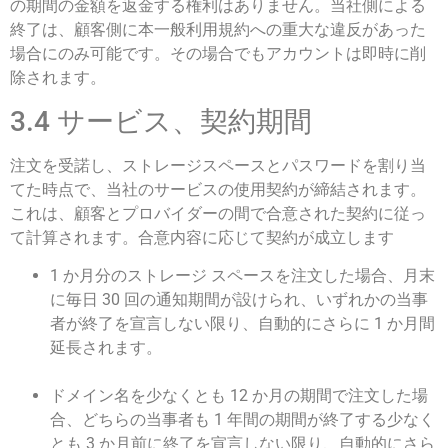
の期間の金額を返金する権利はありません。当社側による
終了は、顧客側に本一般利用規約への重大な違反があった
場合にのみ可能です。その場合でもアカウントは即時に削
除されます。
3.4 サービス、契約期間
注文を受諾し、ストレージスペースとパスワードを割り当
てた時点で、当社のサービスの使用契約が締結されます。
これは、顧客とプロバイダーの間で合意された契約に従っ
て計算されます。合意内容に応じて契約が成立します
1 か月分のストレージ スペースを注文した場合、月末
に毎日 30 回の通知期間が設けられ、いずれかの当事
者が終了を宣言しない限り、自動的にさらに 1 か月間
延長されます。
ドメイン名を少なくとも 12 か月の期間で注文した場
合、どちらの当事者も 1 年間の期間が終了する少なく
とも 3 か月前に終了を宣言しない限り、自動的にさら