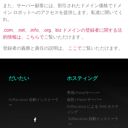
また、サーバー顧客には、割引されたドメイン価格でドメ
イン ロボットへのアクセスを提供します。私達に聞いてく
れ。
.com、.net、.info、.org、biz ドメインの登録者に関する法
的情報は、こちらで
ご覧いただけます 。
登録者の義務と責任の説明は、
ここで
ご覧いただけます。
だいたい
ホスティング
...
専用cPanelサーバー
Softaculous 自動インストーラ
仮想 cPanel サーバー
ー
Softaculous による Web ホステ
ィング
Softaculous 自動インストーラ
ー