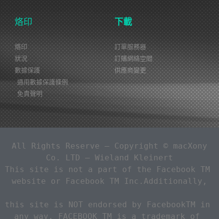
烙印
下載
烙印
訂單服務器
狀況
訂購網絡空間
數據保護
供應商變更
通用數據保護條例
免責聲明
 All Rights Reserve – Copyright © macXony 
Co. LTD – Wieland Kleinert
This site is not a part of the Facebook TM 
website or Facebook TM Inc.Additionally,
this site is NOT endorsed by FacebookTM in 
any way. FACEBOOK TM is a trademark of 