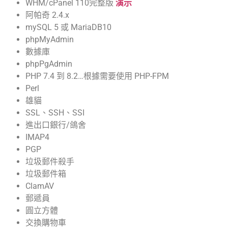
WHM/cPanel 110完整版
演示
阿帕奇 2.4.x
mySQL 5 或 MariaDB10
phpMyAdmin
數據庫
phpPgAdmin
PHP 7.4 到 8.2…根據需要使用 PHP-FPM
Perl
雄貓
SSL、SSH、SSI
進出口銀行/鴿舍
IMAP4
PGP
垃圾郵件殺手
垃圾郵件箱
ClamAV
郵遞員
圓立方體
交換購物車