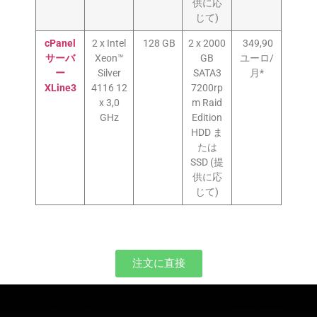
供に応
じて)
cPanel
2 x Intel
128 GB
2 x 2000
349,90
サーバ
Xeon™
GB
ユーロ/
ー
Silver
SATA3
月*
XLine3
4116 12
7200rp
x 3,0
m Raid
GHz
Edition
HDD ま
たは
SSD (提
供に応
じて)
注文に直接