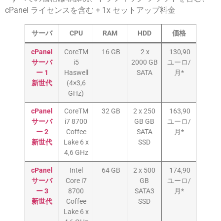
cPanel ライセンスを含む + 1x セットアップ料金
サーバ
CPU
RAM
HDD
価格
cPanel
CoreTM
16 GB
2 x
130,90
サーバ
i5
2000 GB
ユーロ/
ー 1
Haswell
SATA
月*
新世代
(4×3,6
GHz)
cPanel
CoreTM
32 GB
2 x 250
163,90
サーバ
i7 8700
GB GB
ユーロ/
ー 2
Coffee
SATA
月*
新世代
Lake 6 x
SSD
4,6 GHz
cPanel
Intel
64 GB
2 x 500
174,90
サーバ
Core i7
GB
ユーロ/
ー 3
8700
SATA3
月*
新世代
Coffee
SSD
Lake 6 x