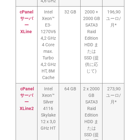
4,6 GHz
cPanel
Intel
32 GB
2000 +
196,90
サーバ
Xeon™
2000 GB
ユーロ/
ー
E3-
SATA3
月*
XLine
1270V6
Raid
4,2 GHz
Edition
4 Core
HDD ま
max.
たは
Turbo
SSD (提
4,2 GHz
供に応
HT, 8M
じて)
Cache
cPanel
Intel
64 GB
2 x 2000
273,90
サーバ
Xeon™
GB
ユーロ/
ー
Silver
SATA3
月*
XLine2
4116
Raid
Skylake
Edition
12 x 3,0
HDD ま
GHz HT
たは
SSD (提